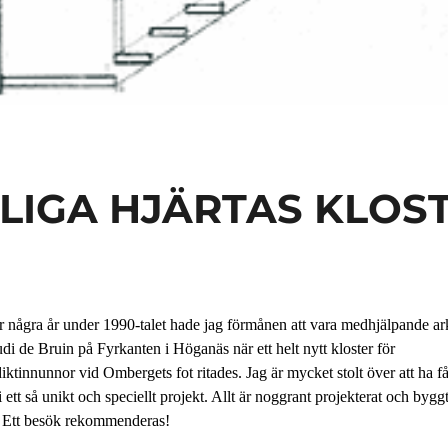
LIGA HJÄRTAS KLOS
 några år under 1990-talet hade jag förmånen att vara medhjälpande ark
Rudi de Bruin på Fyrkanten i Höganäs när ett helt nytt kloster för
iktinnunnor vid Ombergets fot ritades. Jag är mycket stolt över att ha få
i ett så unikt och speciellt projekt. Allt är noggrant projekterat och byggt
. Ett besök rekommenderas!