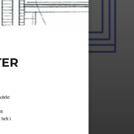
TER
itekt
tt
 helt i