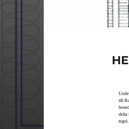
HE
Under
till 
bened
delta 
tegel