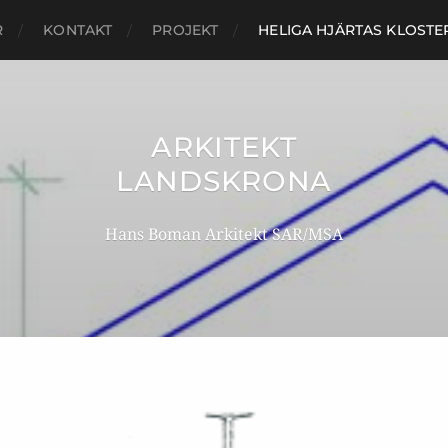
R
KONTAKT
PROJEKT
HELIGA HJÄRTAS KLOSTE
ARKITEKT
LANDSKRONA
Hans Boman Arkitekt SAR/MSA