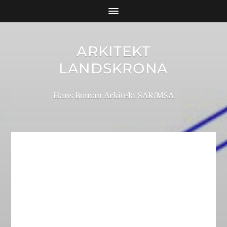
ARKITEKT
LANDSKRONA
Hans Boman Arkitekt SAR/MSA